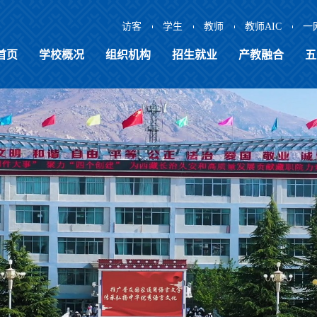
访客
学生
教师
教师AIC
一
首页
学校概况
组织机构
招生就业
产教融合
五