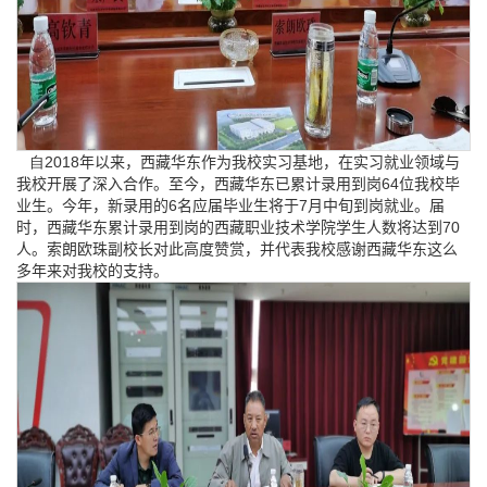
自2018
年以来，西藏华东作为我校实习基地，在实习就业领域与
我校开展了深入合作。
至今，西藏华东已累计录用到岗
64
位我校毕
业生。今年，新录用的
6
名应届毕业生将于
7
月中旬到岗就业。届
时，西藏华东累计录用到岗的西藏职业技术学院学生人数将达到
70
人。索朗欧珠副校长对此高度赞赏，并代表我校感谢西藏华东这么
多年来对我校的支持。