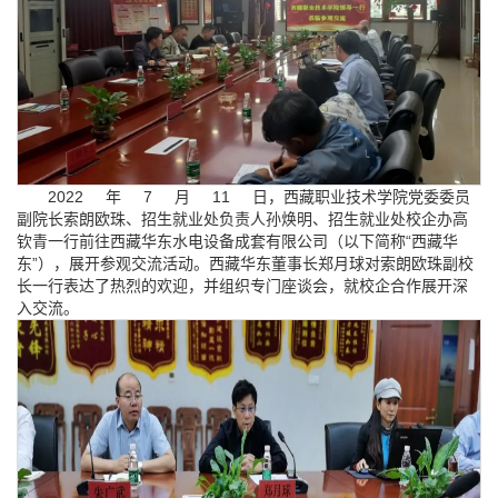
2022
年
7
月
11
日，西藏职业技术学院党委委员
副院长索朗欧珠、招生就业处负责人孙焕明、招生就业处校企办高
钦青一行前往西藏华东水电设备成套有限公司（以下简称“西藏华
东”），展开参观交流活动。西藏华东董事长郑月球对索朗欧珠副校
长一行表达了热烈的欢迎，并组织专门座谈会，就校企合作展开深
入交流。