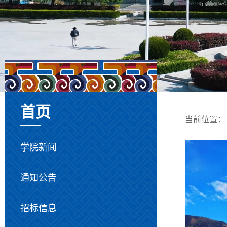
首页
当前位置：
学院新闻
通知公告
招标信息