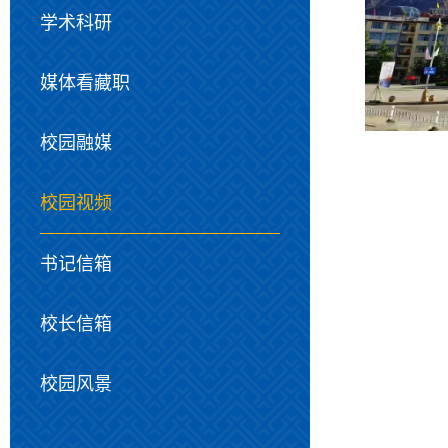
学术科研
媒体看藏职
校园融媒
校园视频
书记信箱
校长信箱
校园风景