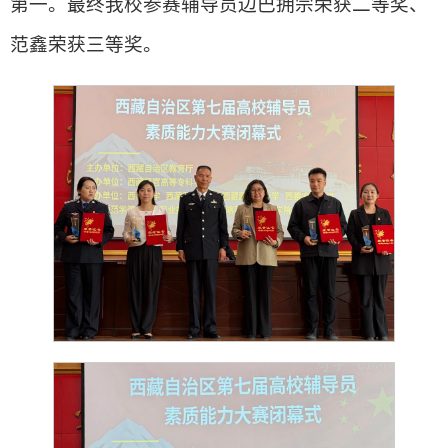
第一。最终我校参赛辅导员边巴拥宗荣获二等奖、
范鑫荣获三等奖。